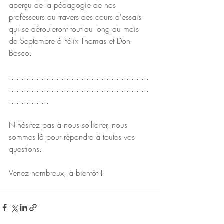
aperçu de la pédagogie de nos 
professeurs au travers des cours d'essais 
qui se dérouleront tout au long du mois 
de Septembre à Félix Thomas et Don 
Bosco.
........................................................
........................................................
................
N'hésitez pas à nous solliciter, nous 
sommes là pour répondre à toutes vos 
questions.
Venez nombreux, à bientôt !