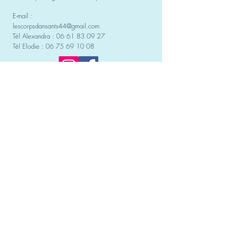
E-mail :
lescorpsdansants44@gmail.com
Tél Alexandra :
06 61 83 09 27
Tél Elodie :
06 75 69 10 08