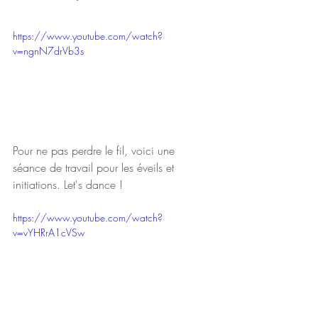
https://www.youtube.com/watch?
v=ngnN7drVb3s
Pour ne pas perdre le fil, voici une 
séance de travail pour les éveils et 
initiations. Let's dance !
https://www.youtube.com/watch?
v=vYHRrA1cVSw