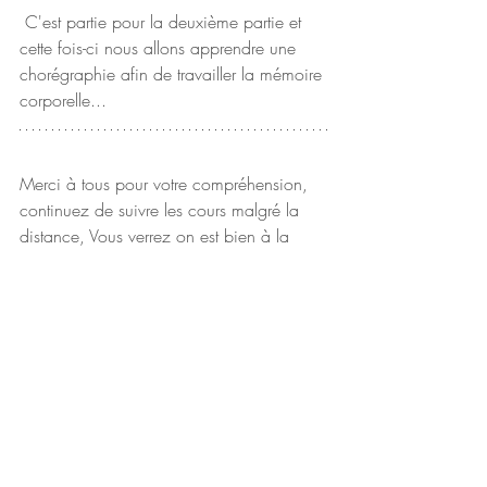
 C'est partie pour la deuxième partie et 
cette fois-ci nous allons apprendre une 
chorégraphie afin de travailler la mémoire 
corporelle...
Merci à tous pour votre compréhension, 
continuez de suivre les cours malgré la 
distance, Vous verrez on est bien à la 
maison tous ensemble !
Nous sommes là pour répondre à toutes 
vos questions.
À bientôt à l'association Les Corps 
Dansants, on espère vous trouver 
nombreux en ligne, en attendant de se 
retourner très prochainement ! 