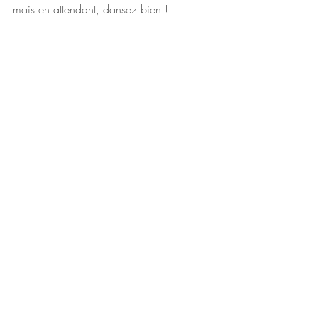
mais en attendant, dansez bien ! 
Posts récents
Voir tout