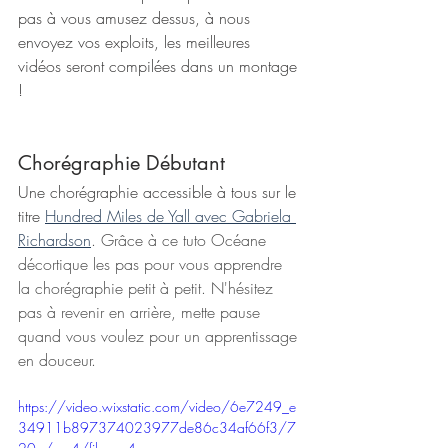
pas à vous amusez dessus, à nous 
envoyez vos exploits, les meilleures 
vidéos seront compilées dans un montage 
!
Chorégraphie Débutant 
Une chorégraphie accessible à tous sur le 
titre 
Hundred Miles de Yall avec Gabriela 
Richardson
. Grâce à ce tuto Océane 
décortique les pas pour vous apprendre 
la chorégraphie petit à petit. N'hésitez 
pas à revenir en arrière, mette pause 
quand vous voulez pour un apprentissage 
en douceur.
https://video.wixstatic.com/video/6e7249_e
34911b897374023977de86c34af66f3/7