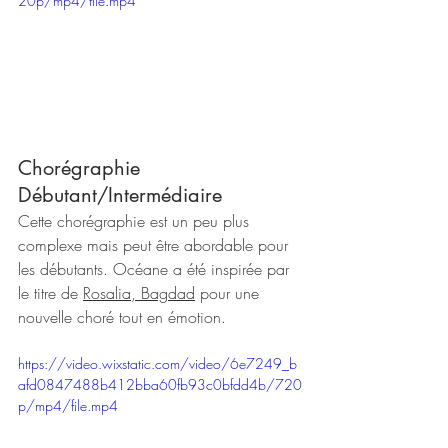
20p/mp4/file.mp4
Chorégraphie 
Débutant/Intermédiaire 
Cette chorégraphie est un peu plus 
complexe mais peut être abordable pour 
les débutants. Océane a été inspirée par 
le titre de 
Rosalia, Bagdad
 pour une 
nouvelle choré tout en émotion.
https://video.wixstatic.com/video/6e7249_b
afd0847488b412bba60fb93c0bfdd4b/720
p/mp4/file.mp4